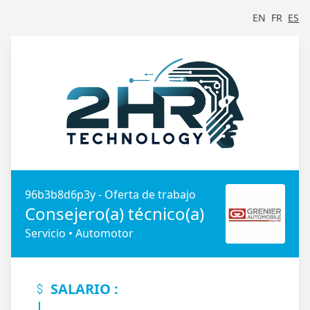
EN
FR
ES
96b3b8d6p3y - Oferta de trabajo
Consejero(a) técnico(a)
Servicio • Automotor
SALARIO :